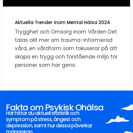
Aktuella Trender inom Mental Hälsa 2024
Trygghet och Omsorg inom Vården Det
talas allt mer om trauma-informerad
vård, en vårdform som fokuserar på att
skapa en trygg och förstående miljö för
personer som har geno
Fakta om Psykisk Ohälsa
Här hittar du aktuell statistik och
symptom på stress, ångest och
depression, samt hur dessa påverkar
människan.