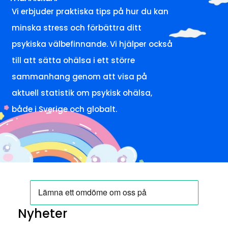
Vi erbjuder praktiska tips på hur du kan
minska stress och förbättra ditt
psykiska välbefinnande. Vi hjälper också
till att sätta ohälsa i ett större
sammanhang genom att visa på
aktuell statistik om psykisk ohälsa,
både i Sverige och globalt.
Nyheter