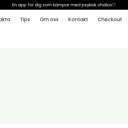
En app för dig som kämpar med psykisk ohälsa🤍
akta
Tips
Om oss
Kontakt
Checkout