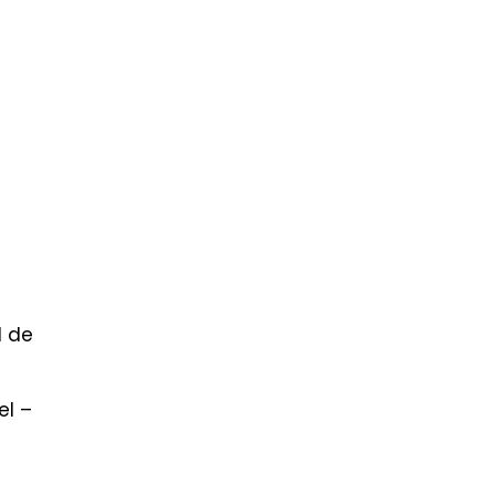
l de
el –