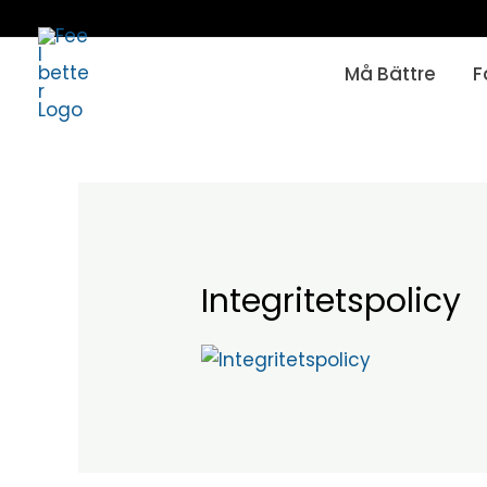
Skip
to
Må Bättre
F
content
Integritetspolicy