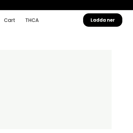
Cart
THCA
Ladda ner