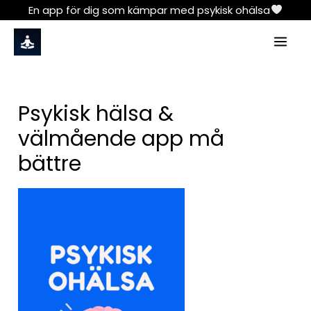
Skip
En app för dig som kämpar med psykisk ohälsa
to
Mai
content
Men
Psykisk hälsa &
välmående app må
bättre